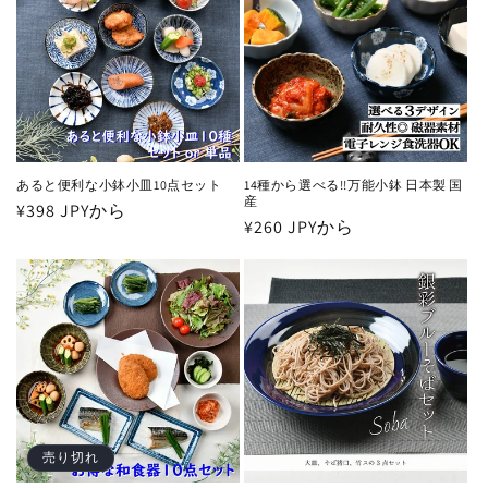
あると便利な小鉢小皿10点セット
14種から選べる!!万能小鉢 日本製 国
産
通
¥398 JPYから
通
¥260 JPYから
常
常
価
価
格
格
売り切れ