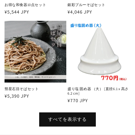
お得な和食器10点セット
銀彩ブルーそばセット
通
¥5,544 JPY
通
¥4,046 JPY
常
常
価
価
格
格
彗星石目そばセット
盛り塩 固め器 （大） [直径6.1 x 高さ
6.2 cm]
通
¥5,390 JPY
通
¥770 JPY
常
常
価
価
格
すべてを表示する
格