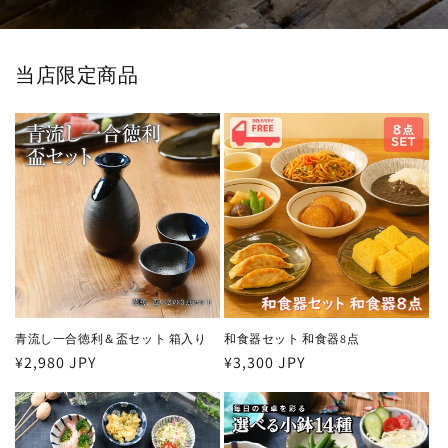
当店限定商品
青流し一合徳利＆盃セット 箱入り
和食器セット 和食器8点
通
¥2,980 JPY
通
¥3,300 JPY
常
常
価
価
格
格