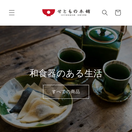
コンテ
カ
ンツに
進む
ー
ト
和食器のある生活
すべての商品