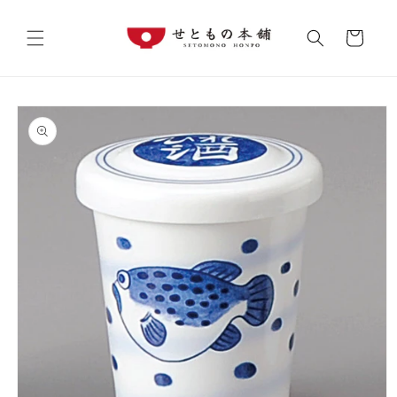
コンテ
カ
ンツに
進む
ー
ト
商品情
報にス
キップ