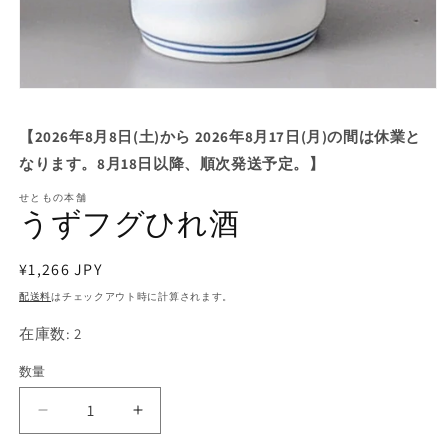
モ
ー
ダ
【2026年8月8日(土)から 2026年8月17日(月)の間は休業と
ル
なります。8月18日以降、順次発送予定。】
で
メ
せともの本舗
デ
うずフグひれ酒
ィ
ア
(1)
通
¥1,266 JPY
を
開
常
配送料
はチェックアウト時に計算されます。
く
価
在庫数: 2
格
数量
う
う
ず
ず