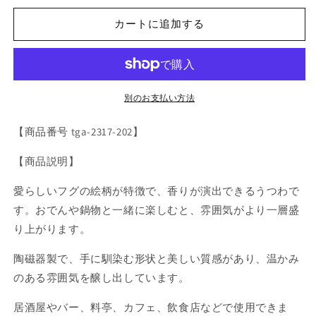
フ
フ
カートに追加する
グ
グ
ひ
ひ
れ
れ
酒
酒
の
の
別のお支払い方法
数
数
【商品番号 tga-2317-202】
量
量
を
を
【商品説明】
減
増
ら
や
愛らしいフグの絵柄が特徴で、香りが演出できるうつわで
す
す
す。おでんや鍋物と一緒に楽しむと、雰囲気がより一層盛
り上がります。
陶磁器製で、手に馴染む形状と美しい質感があり、温かみ
のある雰囲気を醸し出しています。
居酒屋やバー、料亭、カフェ、飲食店などで使用できま