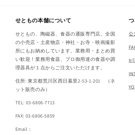
せともの本舗について
つ
せともの、陶磁器、食器の通販専門店。全国
公
の小売店・土産物店・神社・お寺・映画撮影
FA
所にもお納めしています。業務用・まとめ買
い歓迎！業務用食器、プロ御用達の食器や調
X(
理器具が１点からご注文いただけます。
IN
住所: 東京都荒川区西日暮里2-53-1-201 （ネ
YO
ット販売のみ）
TEL: 03-6806-7713
FAX: 03-6806-5859
Email：