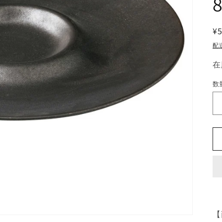
8
¥5
配
在
数
【