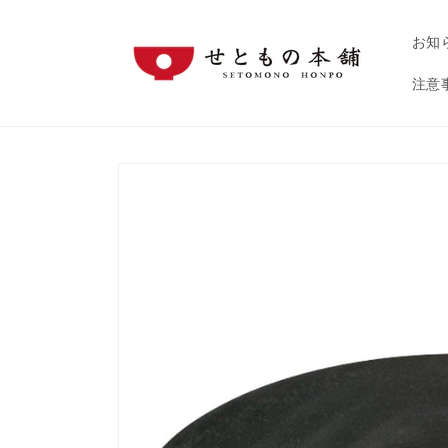
コンテ
ンツに
進む
お知
注意
商品情
報にス
キップ