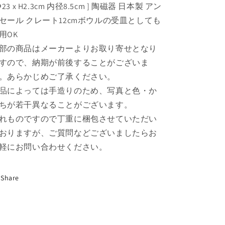
プ
プ
 Φ23 x H2.3cm 内径8.5cm ] 陶磁器 日本製 アン
レ
レ
セール クレート12cmボウルの受皿としても
ー
ー
用OK
ト
ト
部の商品はメーカーよりお取り寄せとなり
M
M
すので、納期が前後することがございま
[
[
Φ23
Φ23
。あらかじめご了承ください。
x
x
品によっては手造りのため、写真と色・か
H2.3cm
H2.3cm
ちが若干異なることがございます。
内
内
れものですので丁重に梱包させていただい
径
径
8.5cm
8.5cm
おりますが、ご質問などございましたらお
]
]
軽にお問い合わせください。
の
の
数
数
量
量
Share
を
を
減
増
ら
や
す
す