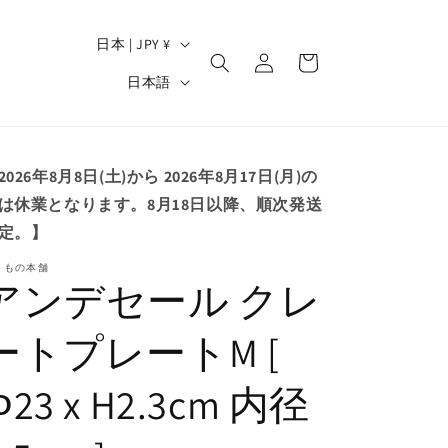
ロ
国
カ
記
日本 | JPY ¥
グ
ー
/
言
イ
日本語
ト
地
ン
語
域
2026年8月8日(土)から 2026年8月17日(月)の
は休業となります。8月18日以降、順次発送
定。】
ともの本舗
アンデセール クレ
ートプレートM [
Φ23 x H2.3cm 内径