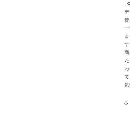
[
デ
使
一
ま
す
商
た
わ
て
気