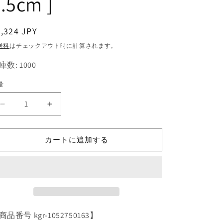
.5cm ]
通
,324 JPY
常
送料
はチェックアウト時に計算されます。
価
庫数: 1000
格
量
ア
ア
ン
ン
デ
デ
カートに追加する
セ
セ
ー
ー
ル
ル
ク
ク
レ
レ
ー
ー
商品番号 kgr-1052750163】
ト
ト