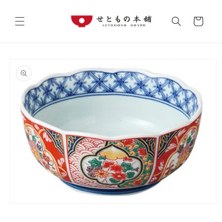
コンテ
カ
ンツに
進む
ー
ト
商品情
報にス
キップ
モ
ー