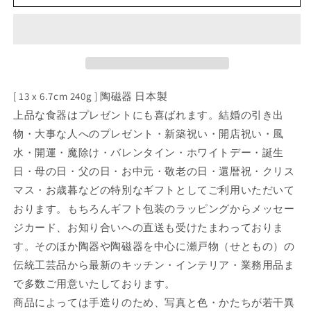
甲
甲
菊
菊
型
型
小
小
鉢
鉢
[ 13 x 6.7cm 240g ] 陶磁器 日本製
有
有
田
田
上品な食器はプレゼントにも喜ばれます。結婚の引き出
焼
焼
物・大事な人へのプレゼント・新築祝い・開店祝い・風
[
[
水・開運・魔除け・バレンタイン・ホワイトデー・誕生
13
13
日・母の日・父の日・お中元・敬老の日・還暦祝・クリス
x
x
マス・お歳暮などの特別なギフトとしてご利用いただいて
6.7cm
6.7cm
]
]
おります。もちろんギフト包装のラッピングからメッセー
[
[
ジカード、お知り合いへの直送も受けたまわっておりま
中
中
す。そのほか陶器や陶磁器を中心に瀬戸物（せともの）の
鉢
鉢
伝統工芸品から最新のキッチン・インテリア・業務用品ま
]
]
|
|
で多数ご用意いたしております。
和
和
商品によっては手造りのため、写真と色・かたちが若干異