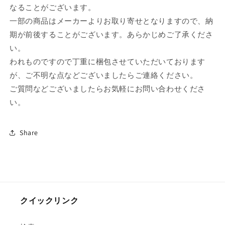
食
食
なることがございます。
飲
飲
一部の商品はメーカーよりお取り寄せとなりますので、納
食
食
期が前後することがございます。あらかじめご了承くださ
店
店
い。
旅
旅
われものですので丁重に梱包させていただいております
館
館
料
料
が、ご不明な点などございましたらご連絡ください。
亭
亭
ご質問などございましたらお気軽にお問い合わせくださ
業
業
い。
務
務
用
用
Share
の
の
数
数
量
量
を
を
減
増
ら
や
クイックリンク
す
す