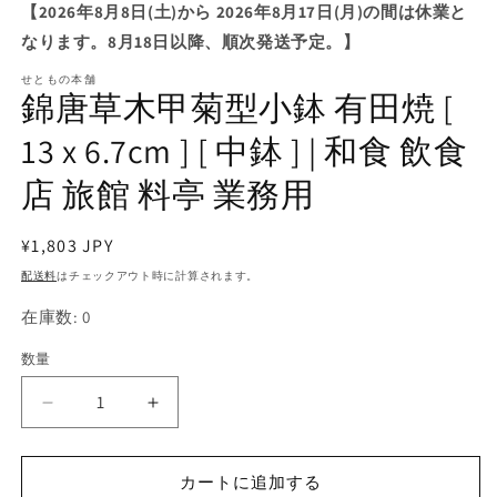
ダ
【2026年8月8日(土)から 2026年8月17日(月)の間は休業と
ル
なります。8月18日以降、順次発送予定。】
で
メ
せともの本舗
デ
錦唐草木甲菊型小鉢 有田焼 [
ィ
ア
13 x 6.7cm ] [ 中鉢 ] | 和食 飲食
(1)
を
店 旅館 料亭 業務用
開
く
通
¥1,803 JPY
常
配送料
はチェックアウト時に計算されます。
価
在庫数: 0
格
数量
錦
錦
唐
唐
草
草
カートに追加する
木
木