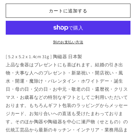
箸
箸
カートに追加する
置
置
ブ
ブ
ル
ル
ー
ー
[
[
別のお支払い方法
5.2
5.2
x
x
[ 5.2 x 5.2 x 1.4cm 31g ] 陶磁器 日本製
5.2
5.2
上品な食器はプレゼントにも喜ばれます。結婚の引き出
x
x
物・大事な人へのプレゼント・新築祝い・開店祝い・風
1.4cm
1.4cm
]
]
水・開運・魔除け・バレンタイン・ホワイトデー・誕生
[
[
日・母の日・父の日・お中元・敬老の日・還暦祝・クリス
箸
箸
マス・お歳暮などの特別なギフトとしてご利用いただいて
置
置
おります。もちろんギフト包装のラッピングからメッセー
き
き
ジカード、お知り合いへの直送も受けたまわっておりま
]
]
|
|
す。そのほか陶器や陶磁器を中心に瀬戸物（せともの）の
和
和
伝統工芸品から最新のキッチン・インテリア・業務用品ま