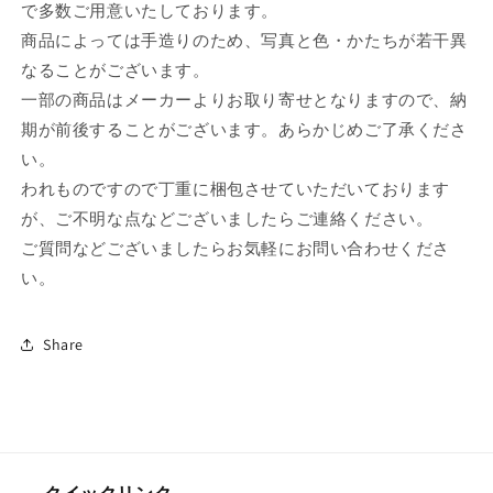
食
食
で多数ご用意いたしております。
飲
飲
商品によっては手造りのため、写真と色・かたちが若干異
食
食
なることがございます。
店
店
一部の商品はメーカーよりお取り寄せとなりますので、納
旅
旅
期が前後することがございます。あらかじめご了承くださ
館
館
日
日
い。
本
本
われものですので丁重に梱包させていただいております
土
土
が、ご不明な点などございましたらご連絡ください。
産
産
ご質問などございましたらお気軽にお問い合わせくださ
カ
カ
い。
フ
フ
ェ
ェ
の
の
Share
数
数
量
量
を
を
減
増
ら
や