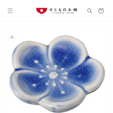
コンテ
カ
ンツに
進む
ー
ト
商品情
報にス
キップ