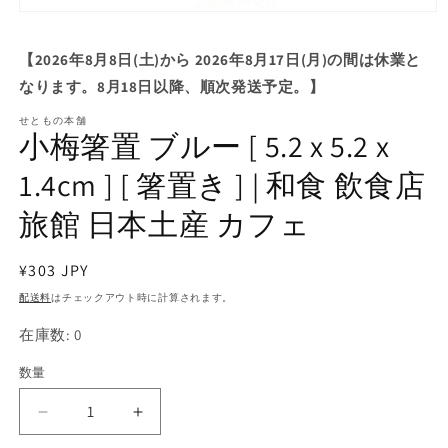
モ
ー
ダ
【2026年8月8日(土)から 2026年8月17日(月)の間は休業と
ル
なります。8月18日以降、順次発送予定。】
で
メ
せともの本舗
デ
小梅箸置 ブルー [ 5.2 x 5.2 x
ィ
ア
1.4cm ] [ 箸置き ] | 和食 飲食店
(1)
を
旅館 日本土産 カフェ
開
く
通
¥303 JPY
常
配送料
はチェックアウト時に計算されます。
価
在庫数: 0
格
数量
小
小
梅
梅