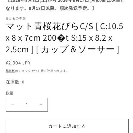
【2026年8月8日(土)から 2026年8月17日(月)の間は休業と
ル
なります。8月18日以降、順次発送予定。】
で
メ
せともの本舗
デ
マット青桜花びらC/S [ C:10.5
ィ
ア
x 8 x 7cm 200�t S:15 x 8.2 x
(1)
を
2.5cm ] [ カップ＆ソーサー ]
開
く
通
¥2,904 JPY
常
配送料
はチェックアウト時に計算されます。
価
在庫数: 0
格
数量
マ
マ
ッ
ッ
ト
ト
カートに追加する
青
青