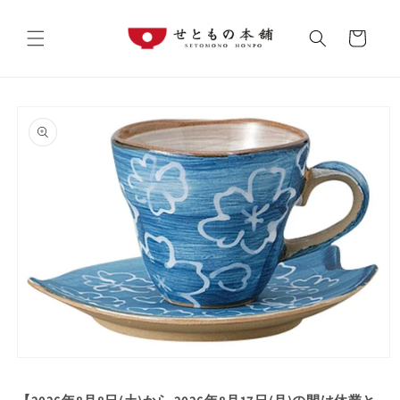
コンテ
カ
ンツに
進む
ー
ト
商品情
報にス
キップ
モ
ー
ダ