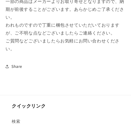
ッ
ッ
一部の商品はメーカーよりお取り寄せとなりますので、納
プ
プ
期が前後することがございます。あらかじめご了承くださ
＆
＆
い。
ソ
ソ
われものですので丁重に梱包させていただいております
ー
ー
が、ご不明な点などございましたらご連絡ください。
サ
サ
ご質問などございましたらお気軽にお問い合わせくださ
ー
ー
い。
]
]
の
の
数
数
Share
量
量
を
を
減
増
ら
や
す
す
クイックリンク
検索