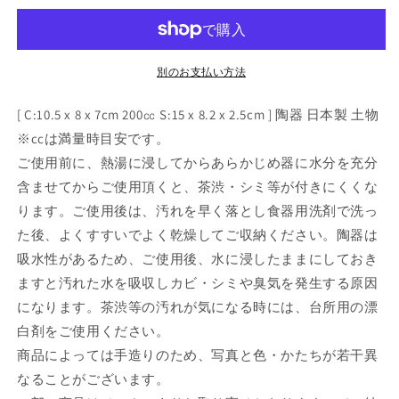
桜
桜
花
花
び
び
ら
ら
別のお支払い方法
C/S
C/S
[
[
[ C:10.5 x 8 x 7cm 200㏄ S:15 x 8.2 x 2.5cm ] 陶器 日本製 土物
C:10.5
C:10.5
※ccは満量時目安です。
x
x
ご使用前に、熱湯に浸してからあらかじめ器に水分を充分
8
8
含ませてからご使用頂くと、茶渋・シミ等が付きにくくな
x
x
7cm
7cm
ります。ご使用後は、汚れを早く落とし食器用洗剤で洗っ
200�t
200�t
た後、よくすすいでよく乾燥してご収納ください。陶器は
S:15
S:15
吸水性があるため、ご使用後、水に浸したままにしておき
x
x
ますと汚れた水を吸収しカビ・シミや臭気を発生する原因
8.2
8.2
x
x
になります。茶渋等の汚れが気になる時には、台所用の漂
2.5cm
2.5cm
白剤をご使用ください。
]
]
商品によっては手造りのため、写真と色・かたちが若干異
[
[
カ
カ
なることがございます。