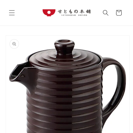
コンテ
カ
ンツに
進む
ー
ト
商品情
報にス
キップ