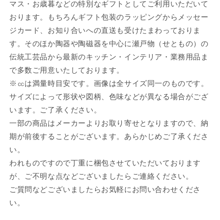
マス・お歳暮などの特別なギフトとしてご利用いただいて
[
[
おります。もちろんギフト包装のラッピングからメッセー
漆
漆
ジカード、お知り合いへの直送も受けたまわっておりま
器
器
]
]
す。そのほか陶器や陶磁器を中心に瀬戸物（せともの）の
|
|
伝統工芸品から最新のキッチン・インテリア・業務用品ま
和
和
で多数ご用意いたしております。
食
食
※㏄は満量時目安です。画像は全サイズ同一のものです。
飲
飲
サイズによって形状や図柄、色味などが異なる場合がござ
食
食
います。ご了承ください。
店
店
蕎
蕎
一部の商品はメーカーよりお取り寄せとなりますので、納
麦
麦
期が前後することがございます。あらかじめご了承くださ
屋
屋
い。
旅
旅
われものですので丁重に梱包させていただいております
館
館
が、ご不明な点などございましたらご連絡ください。
ホ
ホ
ご質問などございましたらお気軽にお問い合わせくださ
テ
テ
い。
ル
ル
業
業