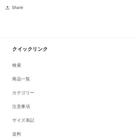
務
務
Share
用
用
の
の
数
数
量
量
を
を
クイックリンク
減
増
ら
や
す
す
検索
商品一覧
カテゴリー
注意事項
サイズ表記
送料