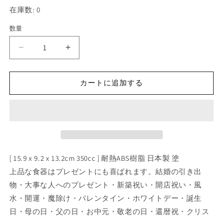
価
在庫数: 0
格
数量
樹
樹
脂
脂
製
製
カートに追加する
汁
汁
次
次
(小)
(小)
新
新
溜
溜
[
[
15.9
15.9
[ 15.9 x 9.2 x 13.2cm 350cc ] 耐熱ABS樹脂 日本製 塗
x
x
上品な食器はプレゼントにも喜ばれます。結婚の引き出
9.2
9.2
物・大事な人へのプレゼント・新築祝い・開店祝い・風
x
x
水・開運・魔除け・バレンタイン・ホワイトデー・誕生
13.2cm
13.2cm
350cc
350cc
日・母の日・父の日・お中元・敬老の日・還暦祝・クリス
]
]