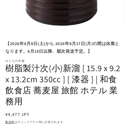
モ
ー
ダ
【2026年8月8日(土)から 2026年8月17日(月)の間は休業と
ル
なります。8月18日以降、順次発送予定。】
で
メ
せともの本舗
デ
樹脂製汁次(小)新溜 [ 15.9 x 9.2
ィ
ア
x 13.2cm 350cc ] [ 漆器 ] | 和食
(1)
を
飲食店 蕎麦屋 旅館 ホテル 業
開
く
務用
通
¥4,477 JPY
常
配送料
はチェックアウト時に計算されます。