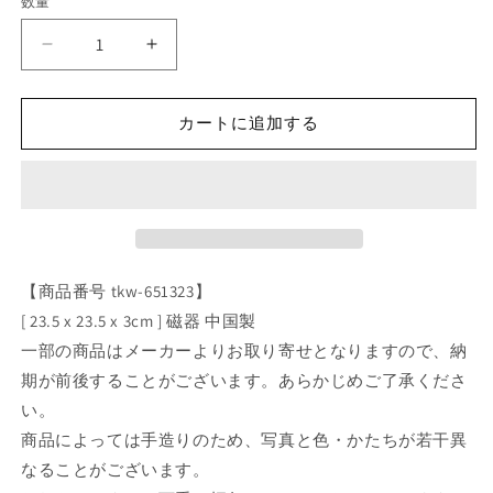
数量
☆
☆
モ
モ
ダ
ダ
カートに追加する
ン
ン
ス
ス
タ
タ
イ
イ
ル
ル
☆
☆
【商品番号 tkw-651323】
白
白
磁
磁
[ 23.5 x 23.5 x 3cm ] 磁器 中国製
ウ
ウ
一部の商品はメーカーよりお取り寄せとなりますので、納
ェ
ェ
期が前後することがございます。あらかじめご了承くださ
ー
ー
い。
ブ
ブ
商品によっては手造りのため、写真と色・かたちが若干異
満
満
なることがございます。
月
月