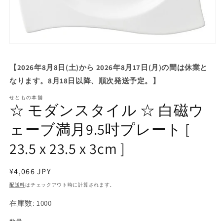
モ
ー
ダ
【2026年8月8日(土)から 2026年8月17日(月)の間は休業と
ル
なります。8月18日以降、順次発送予定。】
で
メ
せともの本舗
デ
☆ モダンスタイル ☆ 白磁ウ
ィ
ア
ェーブ満月9.5吋プレート [
(1)
を
23.5 x 23.5 x 3cm ]
開
く
通
¥4,066 JPY
常
配送料
はチェックアウト時に計算されます。
価
在庫数: 1000
格