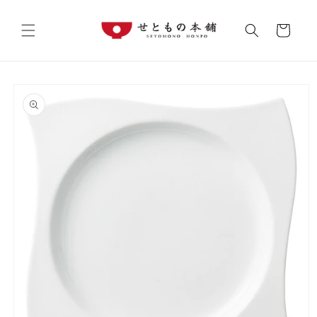
コンテ
カ
ンツに
進む
ー
ト
商品情
報にス
キップ