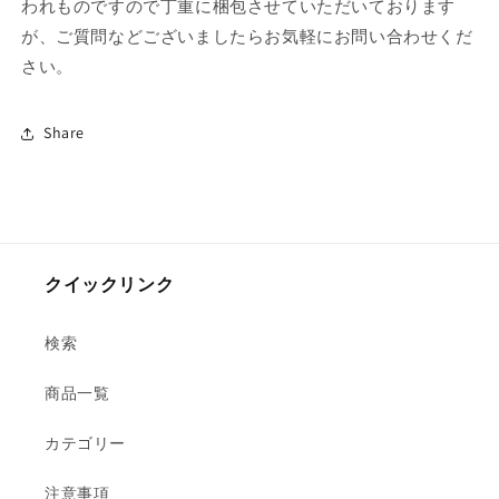
われものですので丁重に梱包させていただいております
9.5
9.5
吋
吋
が、ご質問などございましたらお気軽にお問い合わせくだ
プ
プ
さい。
レ
レ
ー
ー
Share
ト
ト
[
[
23.5
23.5
x
x
23.5
23.5
x
x
クイックリンク
3cm
3cm
]
]
の
の
検索
数
数
量
量
商品一覧
を
を
減
増
カテゴリー
ら
や
す
す
注意事項